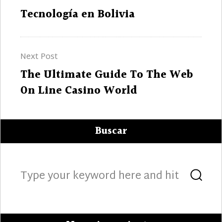
de
Previous
Tecnología en Bolivia
entradas
post:
Next Post
Next
The Ultimate Guide To The Web
post:
On Line Casino World
Buscar
Search
Sea
for: