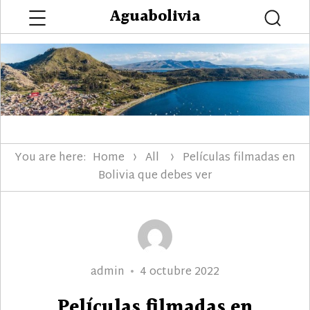
Menu
Aguabolivia
Searc
You are here:
Home
All
Películas filmadas en
Bolivia que debes ver
Author
Posted
admin
4 octubre 2022
on
Películas filmadas en